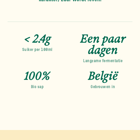
< 2.4g
Een paar
dagen
Suiker per 100ml
Langzame fermentatie
"Als het geen tijd kost, is het
100%
België
geen kefir."
Bio sap
Gebrouwen in
— Patrick, brouwer