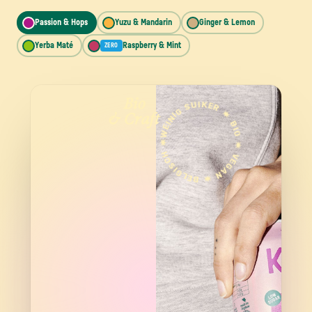
Passion & Hops
Yuzu & Mandarin
Ginger & Lemon
Yerba Maté
Raspberry & Mint
ZERO
WEINIG SUIKER ✷ BIO ✷ VEGAN ✷ BELGISCH ✷
Bio
& Craft