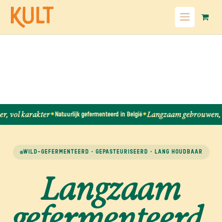
OVERSLAAN NAAR INHOUD
vol karakter
Langzaam gebrouwen, sn
Natuurlijk gefermenteerd in België
✷
✷
WILD-GEFERMENTEERD · GEPASTEURISEERD · LANG HOUDBAAR
Langzaam
gefermenteerd.