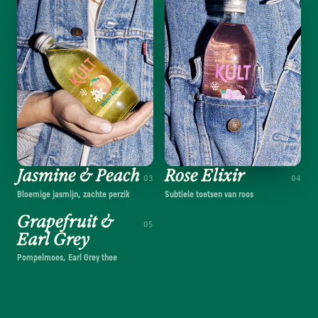
Jasmine & Peach
Rose Elixir
03
04
Bloemige jasmijn, zachte perzik
Subtiele toetsen van roos
Grapefruit &
05
Earl Grey
Pompelmoes, Earl Grey thee