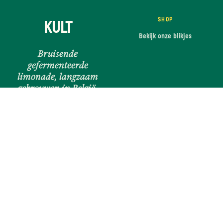
SHOP
KULT
Bekijk onze blikjes
Bruisende
gefermenteerde
limonade, langzaam
gebrouwen in België.
Ch. de la Hulpe 150
1170 Brussels
SOCIALS
JURIDISCH
Instagram
Privacy
LinkedIn
Voorwaarden
Cookies
CONTACT