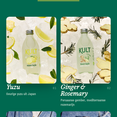
Yuzu
Ginger &
01
02
Rosemary
Geurige yuzu uit Japan
Peruaanse gember, mediterraanse
rozemarijn