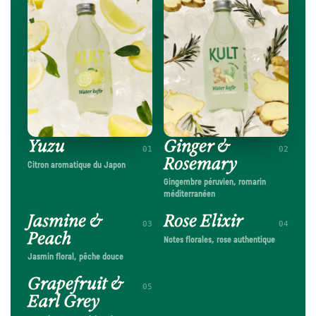
Yuzu
Ginger &
01
02
Rosemary
Citron aromatique du Japon
Gingembre péruvien, romarin
méditerranéen
Jasmine &
Rose Elixir
03
04
Peach
Notes florales, rose authentique
Jasmin floral, pêche douce
Grapefruit &
05
Earl Grey