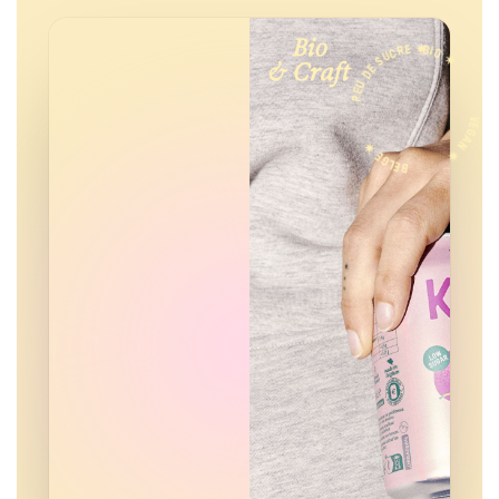
PEU DE SUCRE ✷
Bio
BIO ✷
& Craft
VEGAN ✷
BELGE ✷