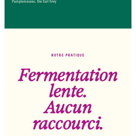
Pamplemousse, thé Earl Grey
NOTRE PRATIQUE
Fermentation
lente.
Aucun
raccourci.